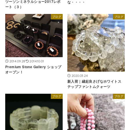
ツーソンミネラルショー2017レポ
な・・・・
ート（３）
ブログ
ブログ
2014.09.28
2014.10.01
Premium Stone Gallery ショップ
オープン！
2020.03.24
新入荷｜縁起良さげなホワイトス
テップファントムクォーツ
ブログ
ブログ