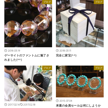
ブログ
ブログ
2018.03.19
2018.03.11
ゲーサイトのファントムに魅了さ
完全に家宝(^^)
れました(^^)
ブログ
ブログ
2015.07.04
2017.02.16
2017.02.18
来週の会員セールは何にしようか