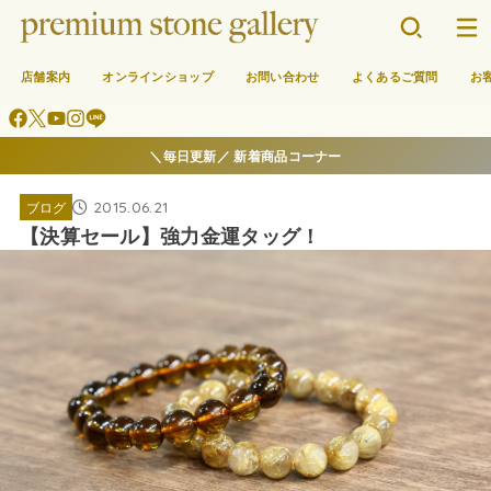
店舗案内
オンラインショップ
お問い合わせ
よくあるご質問
お
＼毎日更新／ 新着商品コーナー
2015.06.21
ブログ
【決算セール】強力金運タッグ！