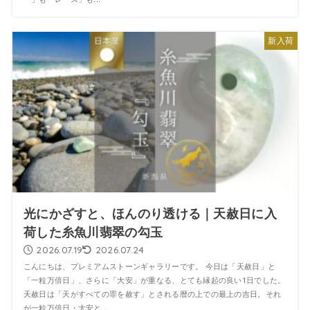
新入荷
光にかざすと、ほんのり透ける｜天赦日に入
荷した糸魚川翡翠の勾玉
2026.07.19
2026.07.24
こんにちは、プレミアムストーンギャラリーです。 今日は「天赦日」と
「一粒万倍日」、さらに「大安」が重なる、とても縁起の良い1日でした。
天赦日は「天がすべての罪を赦す」とされる暦の上での最上の吉日。それ
が一粒万倍日・大安と...