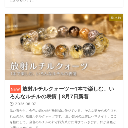
新入荷
放射ルチルクォーツ〜1本で楽しむ、い
ろんなルチルの表情｜8月7日新着
2026.08.07
黒い石から、金色の細い針が放射状に伸びている。 そんな姿から名付けら
れたのが、放射ルチルクォーツです。 黒い部分の正体はヘマタイト。ここ
を核にして、金色のルチルの針が四方八方に伸びていきます。針が金色と
は限りませんが、多...