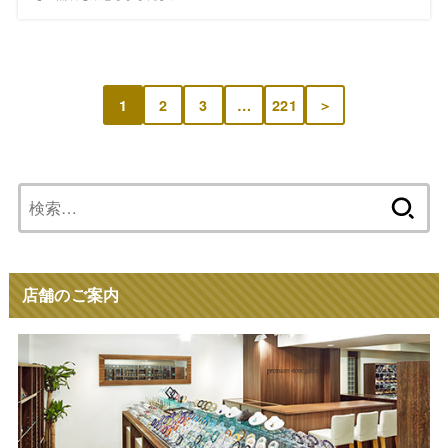
1
2
3
…
221
＞
検
索:
店舗のご案内