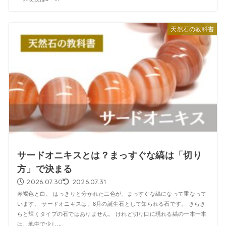
天然石の教科書
サードオニキスとは？まっすぐな縞は「切り
方」で決まる
2026.07.30
2026.07.31
赤褐色と白。 はっきりと分かれた二色が、まっすぐな縞になって重なって
います。 サードオニキスは、8月の誕生石として知られる石です。 きらき
らと輝くタイプの石ではありません。 けれど切り口に現れる縞の一本一本
は、地中で少し...