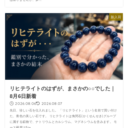
新入荷
リヒテライトのはずが、まさかの○○でした｜
8月6日新着
2026.08.06
2026.08.07
先日、珍しい石を仕入れました。 「リヒテライト」という名前で買い付け
た、青色の美しい石です。 リヒテライトは角閃石(かくせんせき)グループ
に属する鉱物で、ナトリウムとカルシウム、マグネシウムを含みます。 モ
ース硬度は5〜...