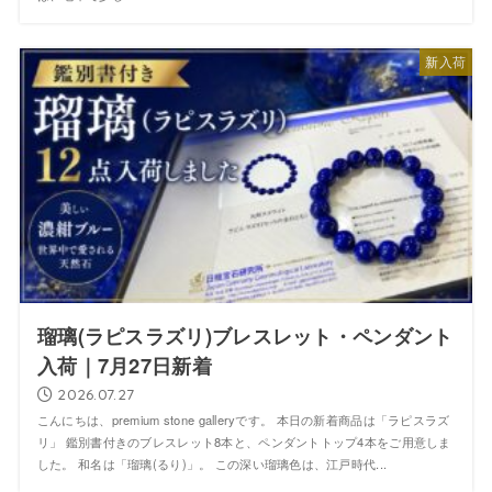
新入荷
瑠璃(ラピスラズリ)ブレスレット・ペンダント
入荷｜7月27日新着
2026.07.27
こんにちは、premium stone galleryです。 本日の新着商品は「ラピスラズ
リ」 鑑別書付きのブレスレット8本と、ペンダントトップ4本をご用意しま
した。 和名は「瑠璃(るり)」。 この深い瑠璃色は、江戸時代...