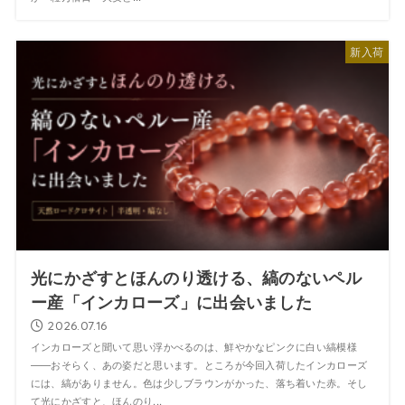
新入荷
光にかざすとほんのり透ける、縞のないペル
ー産「インカローズ」に出会いました
2026.07.16
インカローズと聞いて思い浮かべるのは、鮮やかなピンクに白い縞模様
——おそらく、あの姿だと思います。ところが今回入荷したインカローズ
には、縞がありません。色は少しブラウンがかった、落ち着いた赤。そし
て光にかざすと、ほんのり...