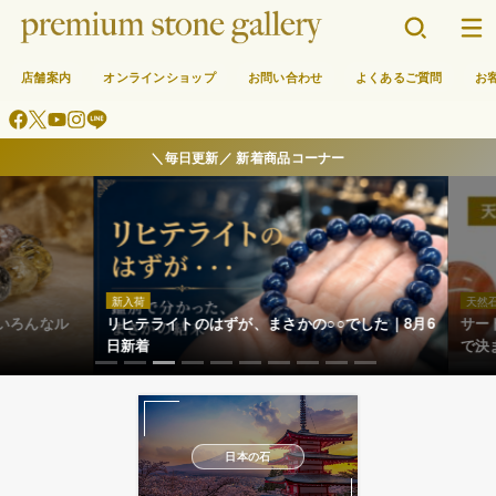
店舗案内
オンラインショップ
お問い合わせ
よくあるご質問
お
＼毎日更新／ 新着商品コーナー
新入荷
天然石の
ろんなル
リヒテライトのはずが、まさかの○○でした｜8月6
サード
日新着
で決ま
1
2
3
4
5
6
7
8
9
10
日本の石