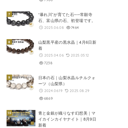
“暴れ川”が育てた石──常願寺
石、富山県の石、初登場です。
2025.06.08
7464
山梨黒平産の黒水晶｜4月6日新
着
2025.04.06
2025.05.12
7238
日本の石｜山梨水晶ルチルクォ
ーツ（山梨県）
2024.06.19
2025.08.29
6869
青と金銀が織りなす幻想美｜マ
イカインカイヤナイト｜8月9日
新着