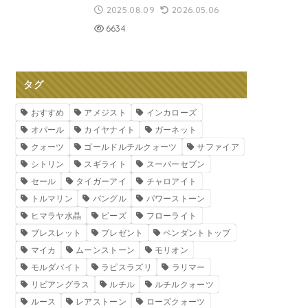
2025.08.09
2026.05.06
6634
タグ
おすすめ
アメジスト
インカローズ
オパール
カイヤナイト
ガーネット
クォーツ
ゴールドルチルクォーツ
サファイア
シトリン
スギライト
スーパーセブン
セール
タイガーアイ
チャロアイト
トルマリン
バングル
パワーストーン
ヒマラヤ水晶
ビーズ
フローライト
ブレスレット
プレゼント
ペンダントトップ
マイカ
ムーンストーン
モリオン
モルダバイト
ラピスラズリ
ラリマー
リビアングラス
ルチル
ルチルクォーツ
ルース
レアストーン
ローズクォーツ