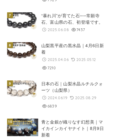
“暴れ川”が育てた石──常願寺
石、富山県の石、初登場です。
2025.06.08
7437
山梨黒平産の黒水晶｜4月6日新
着
2025.04.06
2025.05.12
7210
日本の石｜山梨水晶ルチルクォ
ーツ（山梨県）
2024.06.19
2025.08.29
6839
青と金銀が織りなす幻想美｜マ
イカインカイヤナイト｜8月9日
新着