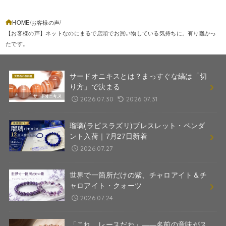
HOME
お客様の声
【お客様の声】ネットなのにまるで店頭でお買い物している気持ちに。有り難かっ
たです。
サードオニキスとは？まっすぐな縞は「切
り方」で決まる
2026.07.30
2026.07.31
瑠璃(ラピスラズリ)ブレスレット・ペンダ
ント入荷｜7月27日新着
2026.07.27
世界で一箇所だけの紫、チャロアイト＆チ
ャロアイト・クォーツ
2026.07.24
「これ、レースだわ」――名前の意味がス