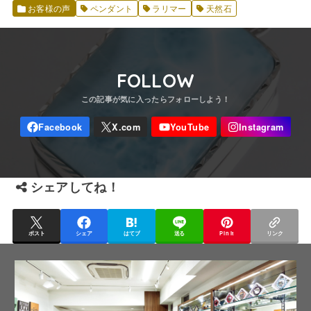
お客様の声
ペンダント
ラリマー
天然石
FOLLOW
シェアしてね！
ポスト
シェア
はてブ
送る
Pin it
リンク