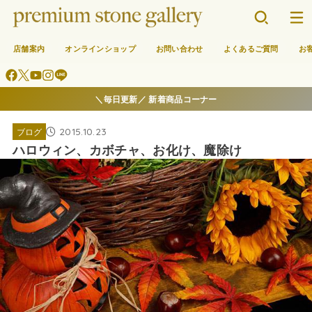
店舗案内
オンラインショップ
お問い合わせ
よくあるご質問
お
＼毎日更新／ 新着商品コーナー
2015.10.23
ブログ
ハロウィン、カボチャ、お化け、魔除け