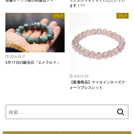
ます！^^
ブログ
ブログ
2016.03.17
3月17日の誕生石「エメラルド」
2021.11.29
【新着商品】マイカインローズク
ォーツブレスレット
検
索: