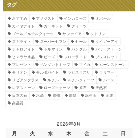
タグ
おすすめ
アメジスト
インカローズ
オパール
カイヤナイト
ガーネット
クォーツ
ゴールドルチルクォーツ
サファイア
シトリン
スギライト
スーパーセブン
セール
タイガーアイ
チャロアイト
トルマリン
バングル
パワーストーン
ヒマラヤ水晶
ビーズ
フローライト
ブレスレット
プレゼント
ペンダントトップ
マイカ
ムーンストーン
モリオン
モルダバイト
ラピスラズリ
ラリマー
リビアングラス
ルチル
ルチルクォーツ
ルース
レアストーン
ローズクォーツ
原石
天然石
日本の石
水晶
置物
翡翠
誕生石
金運
高品質
2026年8月
月
火
水
木
金
土
日