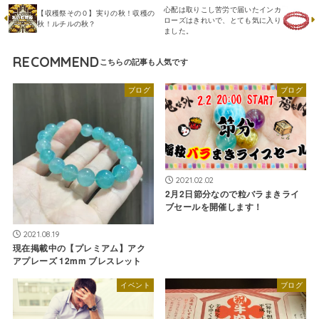
心配は取りこし苦労で届いたインカ
【収穫祭その０】実りの秋！収穫の
ローズはきれいで、とても気に入り
秋！ルチルの秋？
ました。
RECOMMEND
ブログ
ブログ
2021.02.02
2月2日節分なので粒バラまきライ
ブセールを開催します！
2021.08.19
現在掲載中の【プレミアム】アク
アプレーズ 12mm ブレスレット
イベント
ブログ