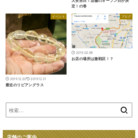
大安吉日！店舗のオープン日が決
定！の巻
イベント
ブログ
2015.02.08
お店の場所は激戦区！？
2019.12.20
2019.12.21
最近のリビアングラス
検
索:
店舗のご案内