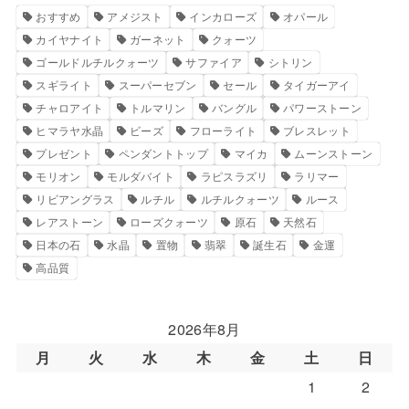
おすすめ
アメジスト
インカローズ
オパール
カイヤナイト
ガーネット
クォーツ
ゴールドルチルクォーツ
サファイア
シトリン
スギライト
スーパーセブン
セール
タイガーアイ
チャロアイト
トルマリン
バングル
パワーストーン
ヒマラヤ水晶
ビーズ
フローライト
ブレスレット
プレゼント
ペンダントトップ
マイカ
ムーンストーン
モリオン
モルダバイト
ラピスラズリ
ラリマー
リビアングラス
ルチル
ルチルクォーツ
ルース
レアストーン
ローズクォーツ
原石
天然石
日本の石
水晶
置物
翡翠
誕生石
金運
高品質
2026年8月
月
火
水
木
金
土
日
1
2