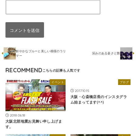
鮮やかなブルーと美しい模様のラリ
深みのある蒼さと艶
マー
RECOMMEND
イベント
ブログ
2017.10.15
大阪・心斎橋店長のインスタグラ
ム始まってます(^^)
2018.06.18
大阪北部地震お見舞い申し上げま
す。