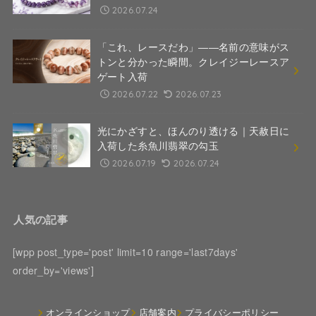
2026.07.24
「これ、レースだわ」――名前の意味がス
トンと分かった瞬間。クレイジーレースア
ゲート入荷
2026.07.22
2026.07.23
光にかざすと、ほんのり透ける｜天赦日に
入荷した糸魚川翡翠の勾玉
2026.07.19
2026.07.24
人気の記事
[wpp post_type='post' limit=10 range='last7days'
order_by='views']
オンラインショップ
店舗案内
プライバシーポリシー