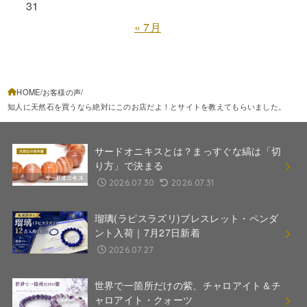
31
« 7月
HOME
お客様の声
知人に天然石を買うなら絶対にこのお店だよ！とサイトを教えてもらいました。
サードオニキスとは？まっすぐな縞は「切
り方」で決まる
2026.07.30
2026.07.31
瑠璃(ラピスラズリ)ブレスレット・ペンダ
ント入荷｜7月27日新着
2026.07.27
世界で一箇所だけの紫、チャロアイト＆チ
ャロアイト・クォーツ