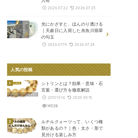
入荷
2026.07.22
2026.07.23
光にかざすと、ほんのり透ける
｜天赦日に入荷した糸魚川翡翠
の勾玉
2026.07.19
2026.07.24
人気の投稿
シトリンとは？効果・意味・石
言葉・選び方を徹底解説
2015.10.16
2025.05.15
14328
ルチルクォーツって、いくつ種
類があるの？｜色・太さ・形で
見分ける楽しみ方