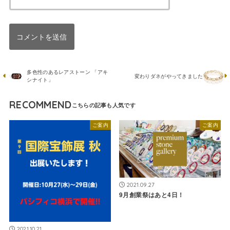
多色性のあるレアストーン 「アキ
変わりダネがやってきました
シナイト」
RECOMMEND
ご案内
ご案内
2021.09.27
9月創業祭はあと4日！
2021.10.21