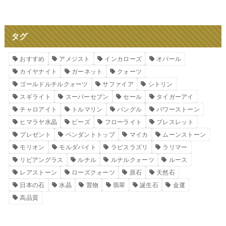
タグ
おすすめ
アメジスト
インカローズ
オパール
カイヤナイト
ガーネット
クォーツ
ゴールドルチルクォーツ
サファイア
シトリン
スギライト
スーパーセブン
セール
タイガーアイ
チャロアイト
トルマリン
バングル
パワーストーン
ヒマラヤ水晶
ビーズ
フローライト
ブレスレット
プレゼント
ペンダントトップ
マイカ
ムーンストーン
モリオン
モルダバイト
ラピスラズリ
ラリマー
リビアングラス
ルチル
ルチルクォーツ
ルース
レアストーン
ローズクォーツ
原石
天然石
日本の石
水晶
置物
翡翠
誕生石
金運
高品質