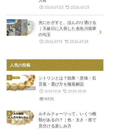
入荷
2026.07.22
2026.07.23
光にかざすと、ほんのり透ける
｜天赦日に入荷した糸魚川翡翠
の勾玉
2026.07.19
2026.07.24
人気の投稿
シトリンとは？効果・意味・石
言葉・選び方を徹底解説
2015.10.16
2025.05.15
14335
ルチルクォーツって、いくつ種
類があるの？｜色・太さ・形で
見分ける楽しみ方