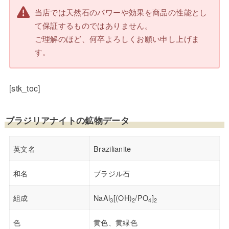
当店では天然石のパワーや効果を商品の性能とし
て保証するものではありません。
ご理解のほど、何卒よろしくお願い申し上げま
す。
[stk_toc]
ブラジリアナイトの鉱物データ
英文名
Brazilianite
和名
ブラジル石
組成
NaAl
[(OH)
/PO
]
3
2
4
2
色
黄色、黄緑色