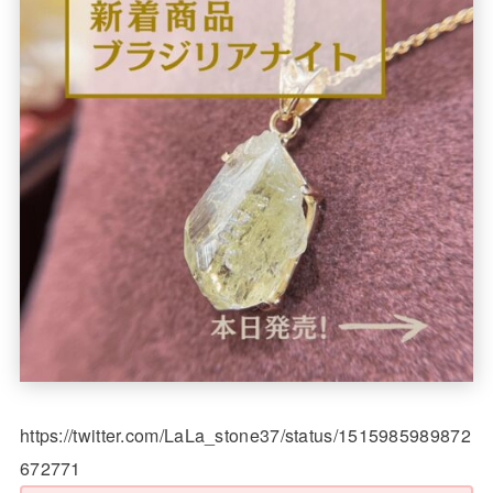
https://twitter.com/LaLa_stone37/status/1515985989872
672771