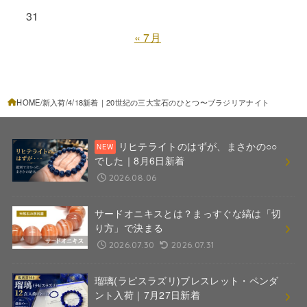
31
« 7月
HOME
新入荷
4/18新着｜20世紀の三大宝石のひとつ〜ブラジリアナイト
リヒテライトのはずが、まさかの○○
でした｜8月6日新着
2026.08.06
サードオニキスとは？まっすぐな縞は「切
り方」で決まる
2026.07.30
2026.07.31
瑠璃(ラピスラズリ)ブレスレット・ペンダ
ント入荷｜7月27日新着