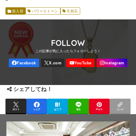
新入荷
パワーストーン
天然石
FOLLOW
シェアしてね！
ポスト
シェア
はてブ
送る
Pin it
リンク