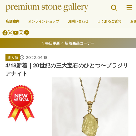
店舗案内
オンラインショップ
お問い合わせ
よくあるご質問
お
＼毎日更新／ 新着商品コーナー
2022.04.18
新入荷
4/18新着｜20世紀の三大宝石のひとつ〜ブラジリ
アナイト