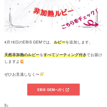
4月18日のEBiS GEMでは、
ルビー
を追加します。
天然非加熱のルビー
を
すべてソーティング付き
でお届け
しますよ
ぜひお見逃しなく〜
EBiS GEMへ行く
]]>