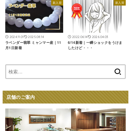
新入荷
新入荷
2024.11.01
2025.08.14
2022.06.14
2026.04.03
ラベンダー翡翠 ミャンマー産｜11
6/14新着｜一瞬ショックをうけま
月1日新着
したけど・・・
検
索:
店舗のご案内