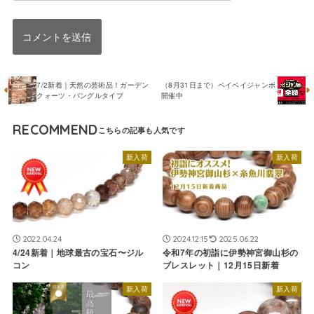
7/2新着｜天然の芸術品！ガーデン
（8月31日まで）ペイペイジャンボ
クォーツ・バングルタイプ
開催中
RECOMMEND
新入荷
新入荷
2022.04.24
2024.12.15
2025.06.22
4/24新着｜地球最古の宝石〜ジル
令和7年の初詣に伊勢神宮御山杉の
コン
ブレスレット｜12月15日新着
新入荷
新入荷