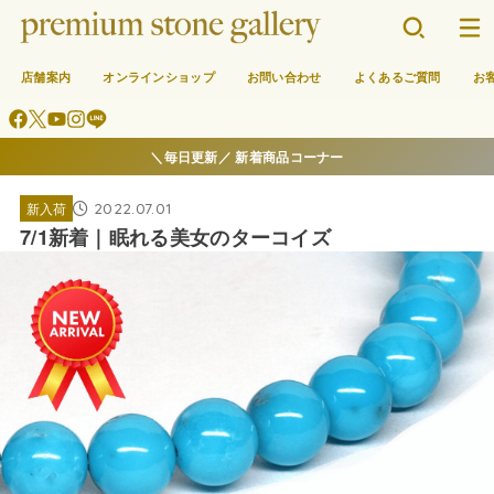
店舗案内
オンラインショップ
お問い合わせ
よくあるご質問
お
＼毎日更新／ 新着商品コーナー
2022.07.01
新入荷
7/1新着｜眠れる美女のターコイズ