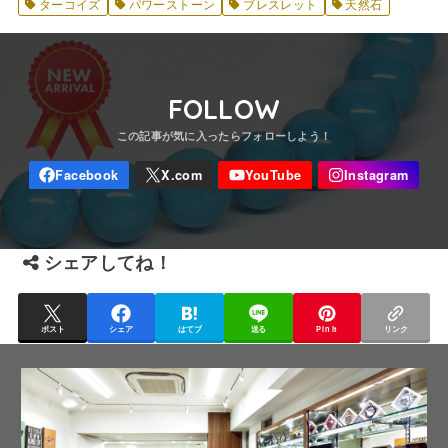
ターコイズ
パワーストーン
ブレスレット
天然石
FOLLOW
シェアしてね！
ポスト
シェア
はてブ
送る
Pin it
リンク