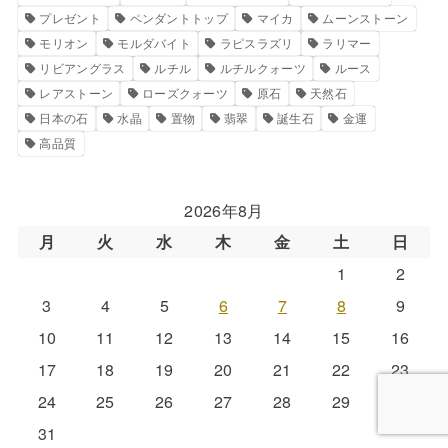
プレゼント
ペンダントトップ
マイカ
ムーンストーン
モリオン
モルダバイト
ラピスラズリ
ラリマー
リビアングラス
ルチル
ルチルクォーツ
ルース
レアストーン
ローズクォーツ
原石
天然石
日本の石
水晶
置物
翡翠
誕生石
金運
高品質
2026年8月
月
火
水
木
金
土
日
1
2
3
4
5
6
7
8
9
10
11
12
13
14
15
16
17
18
19
20
21
22
23
24
25
26
27
28
29
30
31