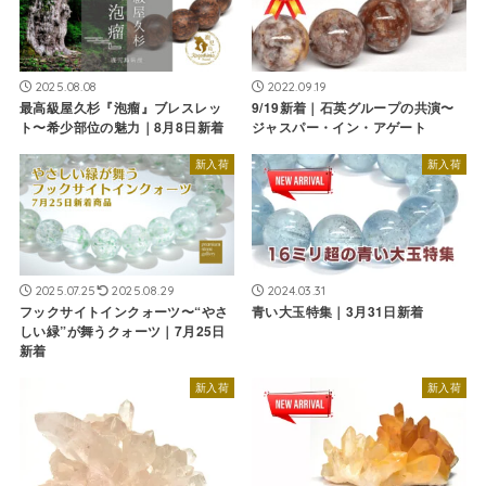
2025.08.08
2022.09.19
最高級屋久杉『泡瘤』ブレスレッ
9/19新着｜石英グループの共演〜
ト〜希少部位の魅力｜8月8日新着
ジャスパー・イン・アゲート
新入荷
新入荷
2025.07.25
2025.08.29
2024.03.31
フックサイトインクォーツ〜“やさ
青い大玉特集｜3月31日新着
しい緑”が舞うクォーツ｜7月25日
新着
新入荷
新入荷