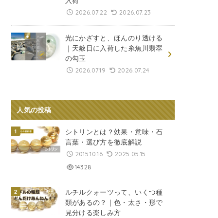
入荷
2026.07.22
2026.07.23
光にかざすと、ほんのり透ける
｜天赦日に入荷した糸魚川翡翠
の勾玉
2026.07.19
2026.07.24
人気の投稿
シトリンとは？効果・意味・石
言葉・選び方を徹底解説
2015.10.16
2025.05.15
14328
ルチルクォーツって、いくつ種
類があるの？｜色・太さ・形で
見分ける楽しみ方