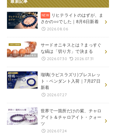
最新記事
リヒテライトのはずが、ま
さかの○○でした｜8月6日新着
2026.08.06
サードオニキスとは？まっすぐ
な縞は「切り方」で決まる
2026.07.30
2026.07.31
瑠璃(ラピスラズリ)ブレスレッ
ト・ペンダント入荷｜7月27日
新着
2026.07.27
世界で一箇所だけの紫、チャロ
アイト＆チャロアイト・クォー
ツ
2026.07.24