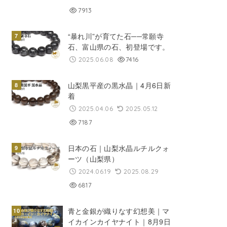
7913
“暴れ川”が育てた石──常願寺
石、富山県の石、初登場です。
2025.06.08
7416
山梨黒平産の黒水晶｜4月6日新
着
2025.04.06
2025.05.12
7187
日本の石｜山梨水晶ルチルクォ
ーツ（山梨県）
2024.06.19
2025.08.29
6817
青と金銀が織りなす幻想美｜マ
イカインカイヤナイト｜8月9日