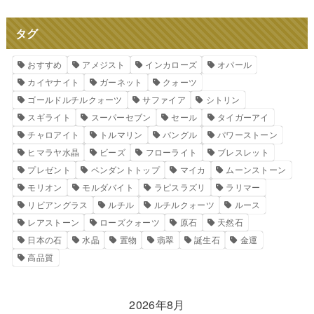
タグ
おすすめ
アメジスト
インカローズ
オパール
カイヤナイト
ガーネット
クォーツ
ゴールドルチルクォーツ
サファイア
シトリン
スギライト
スーパーセブン
セール
タイガーアイ
チャロアイト
トルマリン
バングル
パワーストーン
ヒマラヤ水晶
ビーズ
フローライト
ブレスレット
プレゼント
ペンダントトップ
マイカ
ムーンストーン
モリオン
モルダバイト
ラピスラズリ
ラリマー
リビアングラス
ルチル
ルチルクォーツ
ルース
レアストーン
ローズクォーツ
原石
天然石
日本の石
水晶
置物
翡翠
誕生石
金運
高品質
2026年8月