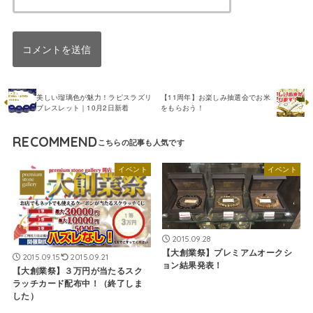
美しい瑠璃色が魅力！ラピスラズリ
【11周年】お楽しみ抽選会でお米
ブレスレット｜10月2日新着
をもらおう！
RECOMMEND
イベント
イベント
2015.09.28
【大創業祭】プレミアムオークシ
2015.09.15
2015.09.21
ョン結果発表！
【大創業祭】３万円が当たるスク
ラッチカード配布中！（終了しま
した）