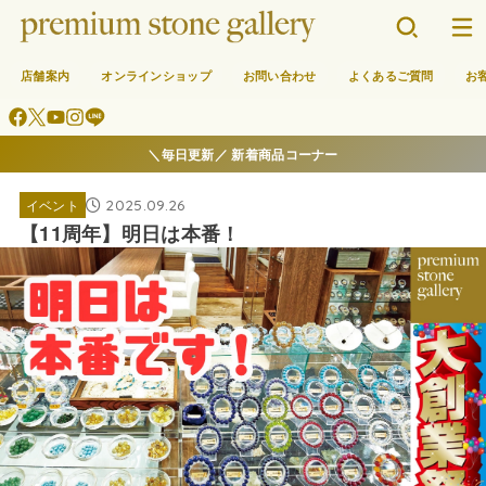
店舗案内
オンラインショップ
お問い合わせ
よくあるご質問
お
＼毎日更新／ 新着商品コーナー
2025.09.26
イベント
【11周年】明日は本番！