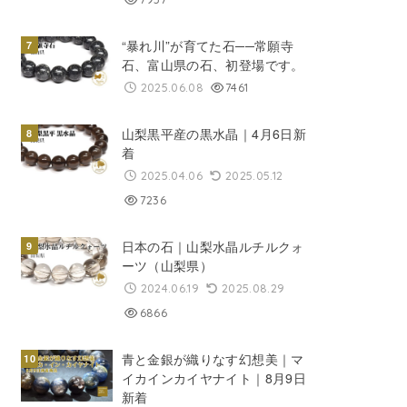
“暴れ川”が育てた石──常願寺
石、富山県の石、初登場です。
2025.06.08
7461
山梨黒平産の黒水晶｜4月6日新
着
2025.04.06
2025.05.12
7236
日本の石｜山梨水晶ルチルクォ
ーツ（山梨県）
2024.06.19
2025.08.29
6866
青と金銀が織りなす幻想美｜マ
イカインカイヤナイト｜8月9日
新着