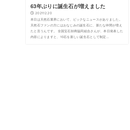
63年ぶりに誕生石が増えました
2021.12.20
本日は天然石業界において、ビックなニュースがありました。
天然石ファンの方にはおなじみの誕生石に、新たな仲間が増え
たと言うんです。 全国宝石卸商協同組合さんが、本日発表した
内容によりますと、10石を新しい誕生石として制定...