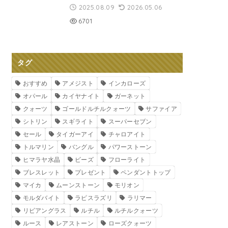
2025.08.09
2026.05.06
6701
タグ
おすすめ
アメジスト
インカローズ
オパール
カイヤナイト
ガーネット
クォーツ
ゴールドルチルクォーツ
サファイア
シトリン
スギライト
スーパーセブン
セール
タイガーアイ
チャロアイト
トルマリン
バングル
パワーストーン
ヒマラヤ水晶
ビーズ
フローライト
ブレスレット
プレゼント
ペンダントトップ
マイカ
ムーンストーン
モリオン
モルダバイト
ラピスラズリ
ラリマー
リビアングラス
ルチル
ルチルクォーツ
ルース
レアストーン
ローズクォーツ