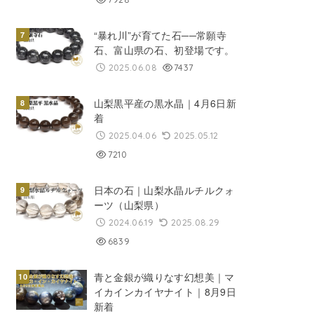
“暴れ川”が育てた石──常願寺
石、富山県の石、初登場です。
2025.06.08
7437
山梨黒平産の黒水晶｜4月6日新
着
2025.04.06
2025.05.12
7210
日本の石｜山梨水晶ルチルクォ
ーツ（山梨県）
2024.06.19
2025.08.29
6839
青と金銀が織りなす幻想美｜マ
イカインカイヤナイト｜8月9日
新着