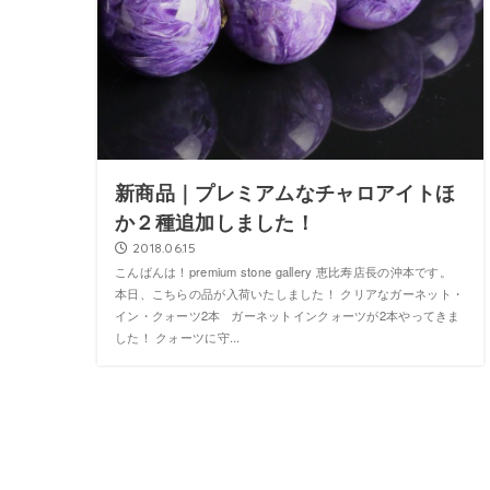
新商品｜プレミアムなチャロアイトほ
か２種追加しました！
2018.06.15
こんばんは！premium stone gallery 恵比寿店長の沖本です。
本日、こちらの品が入荷いたしました！ クリアなガーネット・
イン・クォーツ2本 ガーネットインクォーツが2本やってきま
した！ クォーツに守...