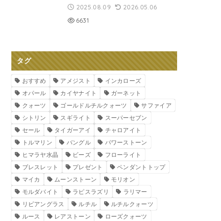
2025.08.09
2026.05.06
6631
タグ
おすすめ
アメジスト
インカローズ
オパール
カイヤナイト
ガーネット
クォーツ
ゴールドルチルクォーツ
サファイア
シトリン
スギライト
スーパーセブン
セール
タイガーアイ
チャロアイト
トルマリン
バングル
パワーストーン
ヒマラヤ水晶
ビーズ
フローライト
ブレスレット
プレゼント
ペンダントトップ
マイカ
ムーンストーン
モリオン
モルダバイト
ラピスラズリ
ラリマー
リビアングラス
ルチル
ルチルクォーツ
ルース
レアストーン
ローズクォーツ