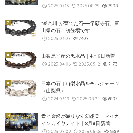
2025.07.13
2025.08.29
7908
“暴れ川”が育てた石──常願寺石、富
山県の石、初登場です。
2025.06.08
7408
山梨黒平産の黒水晶｜4月6日新着
2025.04.06
2025.05.12
7173
日本の石｜山梨水晶ルチルクォーツ
（山梨県）
2024.06.19
2025.08.29
6807
青と金銀が織りなす幻想美｜マイカ
インカイヤナイト｜8月9日新着
2025.08.09
2026.05.06
6589