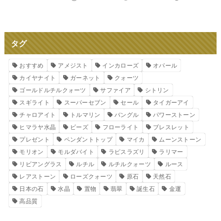
タグ
おすすめ
アメジスト
インカローズ
オパール
カイヤナイト
ガーネット
クォーツ
ゴールドルチルクォーツ
サファイア
シトリン
スギライト
スーパーセブン
セール
タイガーアイ
チャロアイト
トルマリン
バングル
パワーストーン
ヒマラヤ水晶
ビーズ
フローライト
ブレスレット
プレゼント
ペンダントトップ
マイカ
ムーンストーン
モリオン
モルダバイト
ラピスラズリ
ラリマー
リビアングラス
ルチル
ルチルクォーツ
ルース
レアストーン
ローズクォーツ
原石
天然石
日本の石
水晶
置物
翡翠
誕生石
金運
高品質