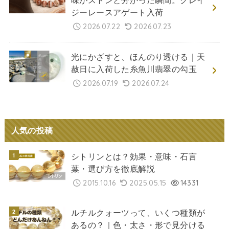
ジーレースアゲート入荷
2026.07.22
2026.07.23
光にかざすと、ほんのり透ける｜天
赦日に入荷した糸魚川翡翠の勾玉
2026.07.19
2026.07.24
人気の投稿
シトリンとは？効果・意味・石言
葉・選び方を徹底解説
2015.10.16
2025.05.15
14331
ルチルクォーツって、いくつ種類が
あるの？｜色・太さ・形で見分ける