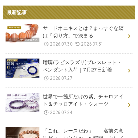
最新記事
サードオニキスとは？まっすぐな縞
は「切り方」で決まる
2026.07.30
2026.07.31
瑠璃(ラピスラズリ)ブレスレット・
ペンダント入荷｜7月27日新着
2026.07.27
世界で一箇所だけの紫、チャロアイ
ト＆チャロアイト・クォーツ
2026.07.24
「これ、レースだわ」――名前の意
味がストンと分かった瞬間。クレイ