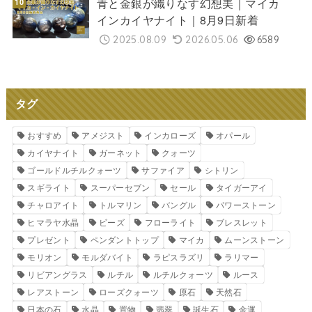
青と金銀が織りなす幻想美｜マイカ
インカイヤナイト｜8月9日新着
2025.08.09
2026.05.06
6589
タグ
おすすめ
アメジスト
インカローズ
オパール
カイヤナイト
ガーネット
クォーツ
ゴールドルチルクォーツ
サファイア
シトリン
スギライト
スーパーセブン
セール
タイガーアイ
チャロアイト
トルマリン
バングル
パワーストーン
ヒマラヤ水晶
ビーズ
フローライト
ブレスレット
プレゼント
ペンダントトップ
マイカ
ムーンストーン
モリオン
モルダバイト
ラピスラズリ
ラリマー
リビアングラス
ルチル
ルチルクォーツ
ルース
レアストーン
ローズクォーツ
原石
天然石
日本の石
水晶
置物
翡翠
誕生石
金運