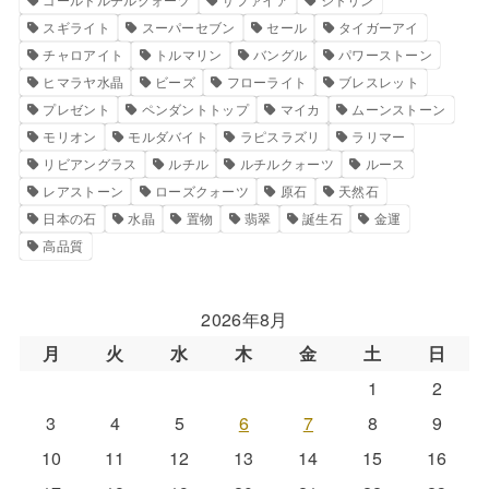
スギライト
スーパーセブン
セール
タイガーアイ
チャロアイト
トルマリン
バングル
パワーストーン
ヒマラヤ水晶
ビーズ
フローライト
ブレスレット
プレゼント
ペンダントトップ
マイカ
ムーンストーン
モリオン
モルダバイト
ラピスラズリ
ラリマー
リビアングラス
ルチル
ルチルクォーツ
ルース
レアストーン
ローズクォーツ
原石
天然石
日本の石
水晶
置物
翡翠
誕生石
金運
高品質
2026年8月
月
火
水
木
金
土
日
1
2
3
4
5
6
7
8
9
10
11
12
13
14
15
16