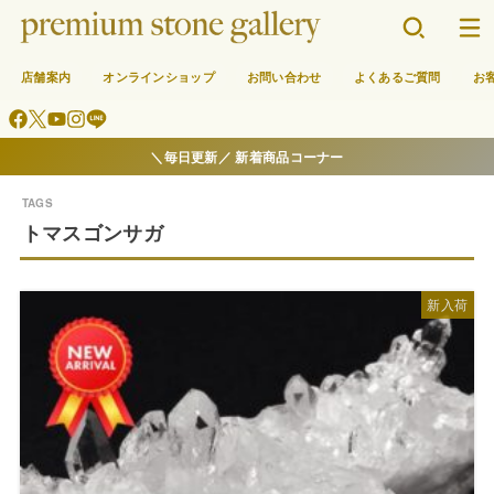
店舗案内
オンラインショップ
お問い合わせ
よくあるご質問
お
＼毎日更新／ 新着商品コーナー
トマスゴンサガ
新入荷