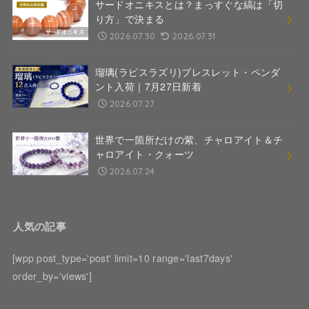
サードオニキスとは？まっすぐな縞は「切
り方」で決まる
2026.07.30
2026.07.31
瑠璃(ラピスラズリ)ブレスレット・ペンダ
ント入荷｜7月27日新着
2026.07.27
世界で一箇所だけの紫、チャロアイト＆チ
ャロアイト・クォーツ
2026.07.24
人気の記事
[wpp post_type='post' limit=10 range='last7days'
order_by='views']