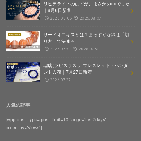
リヒテライトのはずが、まさかの○○でした
｜8月6日新着
2026.08.06
2026.08.07
サードオニキスとは？まっすぐな縞は「切
り方」で決まる
2026.07.30
2026.07.31
瑠璃(ラピスラズリ)ブレスレット・ペンダ
ント入荷｜7月27日新着
2026.07.27
人気の記事
[wpp post_type='post' limit=10 range='last7days'
order_by='views']