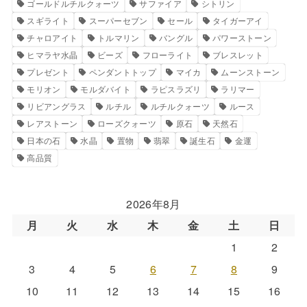
ゴールドルチルクォーツ
サファイア
シトリン
スギライト
スーパーセブン
セール
タイガーアイ
チャロアイト
トルマリン
バングル
パワーストーン
ヒマラヤ水晶
ビーズ
フローライト
ブレスレット
プレゼント
ペンダントトップ
マイカ
ムーンストーン
モリオン
モルダバイト
ラピスラズリ
ラリマー
リビアングラス
ルチル
ルチルクォーツ
ルース
レアストーン
ローズクォーツ
原石
天然石
日本の石
水晶
置物
翡翠
誕生石
金運
高品質
2026年8月
月
火
水
木
金
土
日
1
2
3
4
5
6
7
8
9
10
11
12
13
14
15
16