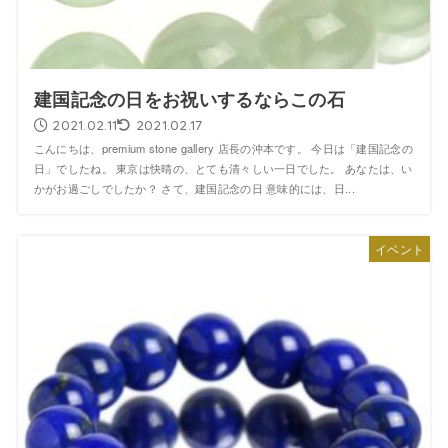
建国記念の日をお祝いするならこの石
2021.02.11
2021.02.17
こんにちは、premium stone gallery 店長の沖本です。 今日は「建国記念の
日」でしたね。 東京は快晴の、とても清々しい一日でした。 あなたは、い
かがお過ごしでしたか？ さて、建国記念の日 意味的には、日...
イベント