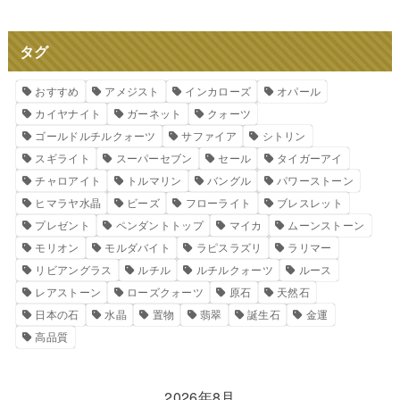
タグ
おすすめ
アメジスト
インカローズ
オパール
カイヤナイト
ガーネット
クォーツ
ゴールドルチルクォーツ
サファイア
シトリン
スギライト
スーパーセブン
セール
タイガーアイ
チャロアイト
トルマリン
バングル
パワーストーン
ヒマラヤ水晶
ビーズ
フローライト
ブレスレット
プレゼント
ペンダントトップ
マイカ
ムーンストーン
モリオン
モルダバイト
ラピスラズリ
ラリマー
リビアングラス
ルチル
ルチルクォーツ
ルース
レアストーン
ローズクォーツ
原石
天然石
日本の石
水晶
置物
翡翠
誕生石
金運
高品質
2026年8月