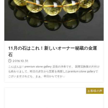
11月の石はこれ！新しいオーナー秘蔵の金運
石
2016.10.31
こんばんは！premium stone gallery 店長の沖本です。 国際宝飾展の片付け
も終わりまして、昨日の夕方から営業を再開したpremium stone galleryで
ございますけれども、まぁ、本日からですか...
お客様の声