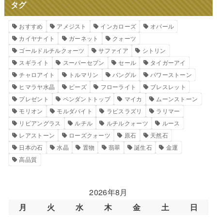
タグ
おすすめ
アメジスト
インカローズ
オパール
カイヤナイト
ガーネット
クォーツ
ゴールドルチルクォーツ
サファイア
シトリン
スギライト
スーパーセブン
セール
タイガーアイ
チャロアイト
トルマリン
バングル
パワーストーン
ヒマラヤ水晶
ビーズ
フローライト
ブレスレット
プレゼント
ペンダントトップ
マイカ
ムーンストーン
モリオン
モルダバイト
ラピスラズリ
ラリマー
リビアングラス
ルチル
ルチルクォーツ
ルース
レアストーン
ローズクォーツ
原石
天然石
日本の石
水晶
置物
翡翠
誕生石
金運
高品質
2026年8月
月
火
水
木
金
土
日