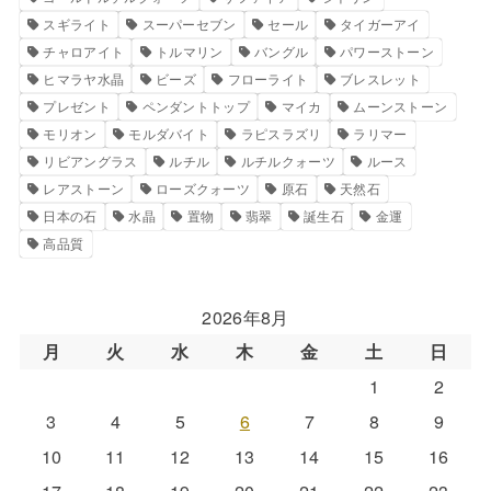
スギライト
スーパーセブン
セール
タイガーアイ
チャロアイト
トルマリン
バングル
パワーストーン
ヒマラヤ水晶
ビーズ
フローライト
ブレスレット
プレゼント
ペンダントトップ
マイカ
ムーンストーン
モリオン
モルダバイト
ラピスラズリ
ラリマー
リビアングラス
ルチル
ルチルクォーツ
ルース
レアストーン
ローズクォーツ
原石
天然石
日本の石
水晶
置物
翡翠
誕生石
金運
高品質
2026年8月
月
火
水
木
金
土
日
1
2
3
4
5
6
7
8
9
10
11
12
13
14
15
16