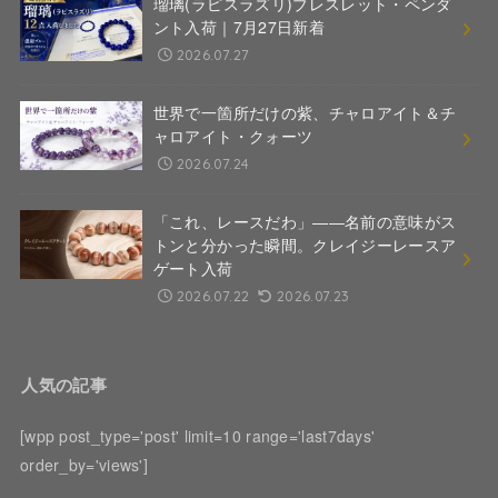
瑠璃(ラピスラズリ)ブレスレット・ペンダ
ント入荷｜7月27日新着
2026.07.27
世界で一箇所だけの紫、チャロアイト＆チ
ャロアイト・クォーツ
2026.07.24
「これ、レースだわ」――名前の意味がス
トンと分かった瞬間。クレイジーレースア
ゲート入荷
2026.07.22
2026.07.23
人気の記事
[wpp post_type='post' limit=10 range='last7days'
order_by='views']