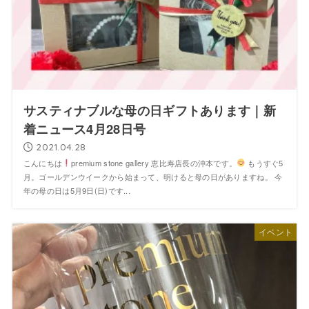
サスティナブルな母の日ギフトあります｜新
着ニュース4月28日号
2021.04.28
こんにちは
premium stone gallery 恵比寿店長の沖本です。
もうすぐ5
月。ゴールデンウイークから始まって、明けると母の日がありますね。 今
年の母の日は5月9日(日)です...
イベント