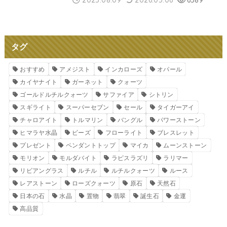
タグ
おすすめ
アメジスト
インカローズ
オパール
カイヤナイト
ガーネット
クォーツ
ゴールドルチルクォーツ
サファイア
シトリン
スギライト
スーパーセブン
セール
タイガーアイ
チャロアイト
トルマリン
バングル
パワーストーン
ヒマラヤ水晶
ビーズ
フローライト
ブレスレット
プレゼント
ペンダントトップ
マイカ
ムーンストーン
モリオン
モルダバイト
ラピスラズリ
ラリマー
リビアングラス
ルチル
ルチルクォーツ
ルース
レアストーン
ローズクォーツ
原石
天然石
日本の石
水晶
置物
翡翠
誕生石
金運
高品質