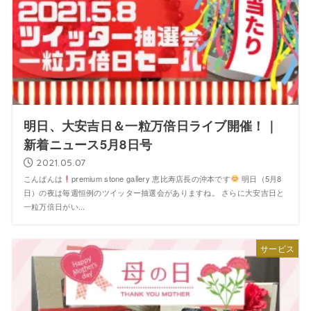
明日、大安吉日＆一粒万倍日ライブ開催！｜
新着ニュース5月8日号
2021.05.07
こんばんは
premium stone gallery 恵比寿店長の沖本です
明日（5月8
日）の夜は毎週恒例のツイッター抽選会がありますね。 さらに大安吉日と
一粒万倍日がい...
サービス