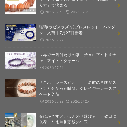
り方」で決まる
2026.07.30
2026.07.31
瑠璃(ラピスラズリ)ブレスレット・ペンダ
ント入荷｜7月27日新着
2026.07.27
世界で一箇所だけの紫、チャロアイト＆チ
ャロアイト・クォーツ
2026.07.24
「これ、レースだわ」――名前の意味がス
トンと分かった瞬間。クレイジーレースア
ゲート入荷
2026.07.22
2026.07.23
光にかざすと、ほんのり透ける｜天赦日に
入荷した糸魚川翡翠の勾玉