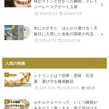
味がストンと分かった瞬間。クレイ
ジーレースアゲート入荷
2026.07.22
2026.07.23
光にかざすと、ほんのり透ける｜天
赦日に入荷した糸魚川翡翠の勾玉
2026.07.19
2026.07.24
人気の投稿
シトリンとは？効果・意味・石言
葉・選び方を徹底解説
2015.10.16
2025.05.15
14329
ルチルクォーツって、いくつ種類が
あるの？｜色・太さ・形で見分ける