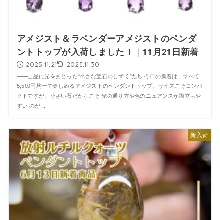
アメジスト＆ラベンダーアメジストのペンダ
ントトップが入荷しました！｜11月21日新着
2025.11.21
2025.11.30
——上品に光をまとった“小さな宝石のしずく”たち 今日の新着は、すべて
5,500円均一で楽しめるアメジストのペンダントトップ。サイズこそコンパ
クトですが、小さい石だからこそ 光の通り方や色のニュアンスが際立ちや
すい のが...
新入荷