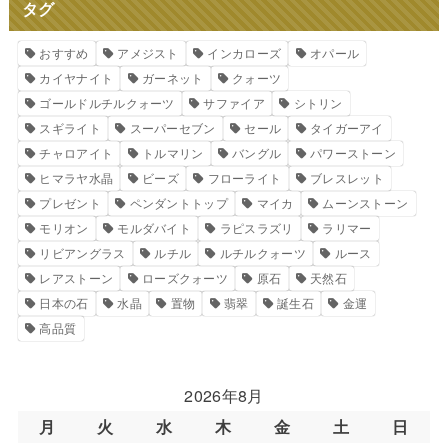
タグ
おすすめ
アメジスト
インカローズ
オパール
カイヤナイト
ガーネット
クォーツ
ゴールドルチルクォーツ
サファイア
シトリン
スギライト
スーパーセブン
セール
タイガーアイ
チャロアイト
トルマリン
バングル
パワーストーン
ヒマラヤ水晶
ビーズ
フローライト
ブレスレット
プレゼント
ペンダントトップ
マイカ
ムーンストーン
モリオン
モルダバイト
ラピスラズリ
ラリマー
リビアングラス
ルチル
ルチルクォーツ
ルース
レアストーン
ローズクォーツ
原石
天然石
日本の石
水晶
置物
翡翠
誕生石
金運
高品質
2026年8月
月
火
水
木
金
土
日