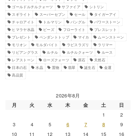
ゴールドルチルクォーツ
サファイア
シトリン
スギライト
スーパーセブン
セール
タイガーアイ
チャロアイト
トルマリン
バングル
パワーストーン
ヒマラヤ水晶
ビーズ
フローライト
ブレスレット
プレゼント
ペンダントトップ
マイカ
ムーンストーン
モリオン
モルダバイト
ラピスラズリ
ラリマー
リビアングラス
ルチル
ルチルクォーツ
ルース
レアストーン
ローズクォーツ
原石
天然石
日本の石
水晶
置物
翡翠
誕生石
金運
高品質
2026年8月
月
火
水
木
金
土
日
1
2
3
4
5
6
7
8
9
10
11
12
13
14
15
16