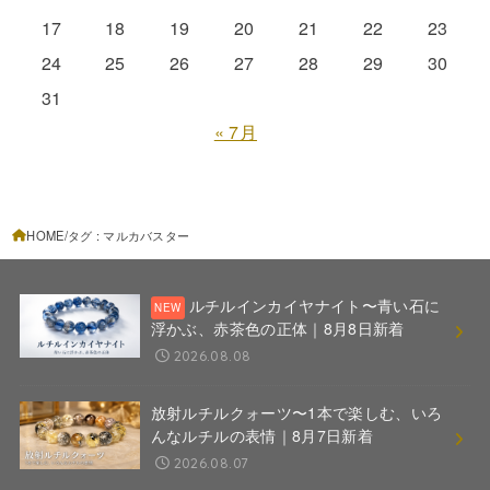
17
18
19
20
21
22
23
24
25
26
27
28
29
30
31
« 7月
HOME
タグ : マルカバスター
ルチルインカイヤナイト〜青い石に
浮かぶ、赤茶色の正体｜8月8日新着
2026.08.08
放射ルチルクォーツ〜1本で楽しむ、いろ
んなルチルの表情｜8月7日新着
2026.08.07