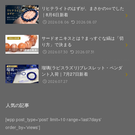
リヒテライトのはずが、まさかの○○でした
｜8月6日新着
2026.08.06
2026.08.07
サードオニキスとは？まっすぐな縞は「切
り方」で決まる
2026.07.30
2026.07.31
瑠璃(ラピスラズリ)ブレスレット・ペンダ
ント入荷｜7月27日新着
2026.07.27
人気の記事
[wpp post_type='post' limit=10 range='last7days'
order_by='views']