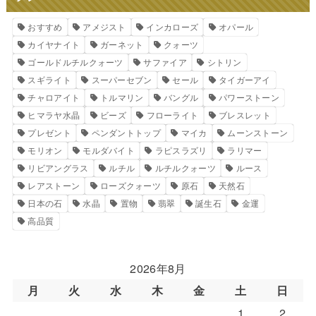
おすすめ
アメジスト
インカローズ
オパール
カイヤナイト
ガーネット
クォーツ
ゴールドルチルクォーツ
サファイア
シトリン
スギライト
スーパーセブン
セール
タイガーアイ
チャロアイト
トルマリン
バングル
パワーストーン
ヒマラヤ水晶
ビーズ
フローライト
ブレスレット
プレゼント
ペンダントトップ
マイカ
ムーンストーン
モリオン
モルダバイト
ラピスラズリ
ラリマー
リビアングラス
ルチル
ルチルクォーツ
ルース
レアストーン
ローズクォーツ
原石
天然石
日本の石
水晶
置物
翡翠
誕生石
金運
高品質
2026年8月
月
火
水
木
金
土
日
1
2