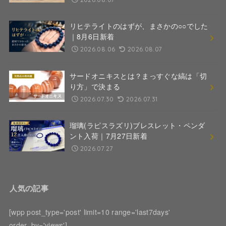
リヒテライトのはずが、まさかの○○でした
｜8月6日新着
2026.08.06
2026.08.07
サードオニキスとは？まっすぐな縞は「切
り方」で決まる
2026.07.30
2026.07.31
瑠璃(ラピスラズリ)ブレスレット・ペンダ
ント入荷｜7月27日新着
2026.07.27
人気の記事
[wpp post_type='post' limit=10 range='last7days'
order_by='views']