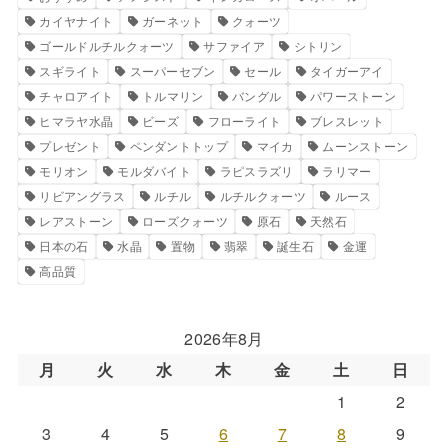
カイヤナイト
ガーネット
クォーツ
ゴールドルチルクォーツ
サファイア
シトリン
スギライト
スーパーセブン
セール
タイガーアイ
チャロアイト
トルマリン
バングル
パワーストーン
ヒマラヤ水晶
ビーズ
フローライト
ブレスレット
プレゼント
ペンダントトップ
マイカ
ムーンストーン
モリオン
モルダバイト
ラピスラズリ
ラリマー
リビアングラス
ルチル
ルチルクォーツ
ルース
レアストーン
ローズクォーツ
原石
天然石
日本の石
水晶
置物
翡翠
誕生石
金運
高品質
2026年8月
月
火
水
木
金
土
日
1
2
3
4
5
6
7
8
9