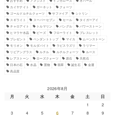
おすすめ
アメジスト
インカローズ
オパール
カイヤナイト
ガーネット
クォーツ
ゴールドルチルクォーツ
サファイア
シトリン
スギライト
スーパーセブン
セール
タイガーアイ
チャロアイト
トルマリン
バングル
パワーストーン
ヒマラヤ水晶
ビーズ
フローライト
ブレスレット
プレゼント
ペンダントトップ
マイカ
ムーンストーン
モリオン
モルダバイト
ラピスラズリ
ラリマー
リビアングラス
ルチル
ルチルクォーツ
ルース
レアストーン
ローズクォーツ
原石
天然石
日本の石
水晶
置物
翡翠
誕生石
金運
高品質
2026年8月
月
火
水
木
金
土
日
1
2
3
4
5
6
7
8
9