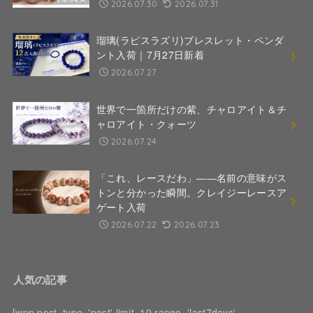
2026.07.30
2026.07.31
瑠璃(ラピスラズリ)ブレスレット・ペンダ
ント入荷｜7月27日新着
2026.07.27
世界で一箇所だけの紫、チャロアイト＆チ
ャロアイト・クォーツ
2026.07.24
「これ、レースだわ」――名前の意味がス
トンと分かった瞬間。クレイジーレースア
ゲート入荷
2026.07.22
2026.07.23
人気の記事
[wpp post_type='post' limit=10 range='last7days'