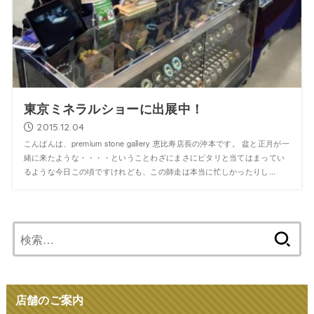
東京ミネラルショーに出展中！
2015.12.04
こんばんは、premium stone gallery 恵比寿店長の沖本です。 盆と正月が一
緒に来たような・・・・ということわざにまさにピタリと当てはまってい
るような今日この頃ですけれども、この師走は本当に忙しかったりし...
検
索:
店舗のご案内