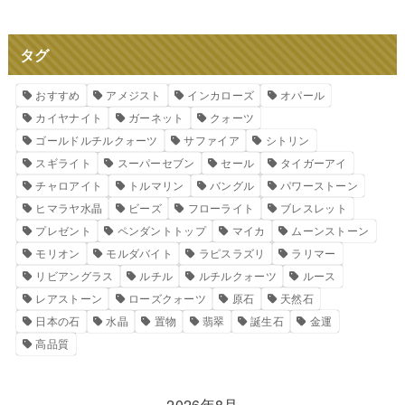
タグ
おすすめ
アメジスト
インカローズ
オパール
カイヤナイト
ガーネット
クォーツ
ゴールドルチルクォーツ
サファイア
シトリン
スギライト
スーパーセブン
セール
タイガーアイ
チャロアイト
トルマリン
バングル
パワーストーン
ヒマラヤ水晶
ビーズ
フローライト
ブレスレット
プレゼント
ペンダントトップ
マイカ
ムーンストーン
モリオン
モルダバイト
ラピスラズリ
ラリマー
リビアングラス
ルチル
ルチルクォーツ
ルース
レアストーン
ローズクォーツ
原石
天然石
日本の石
水晶
置物
翡翠
誕生石
金運
高品質
2026年8月