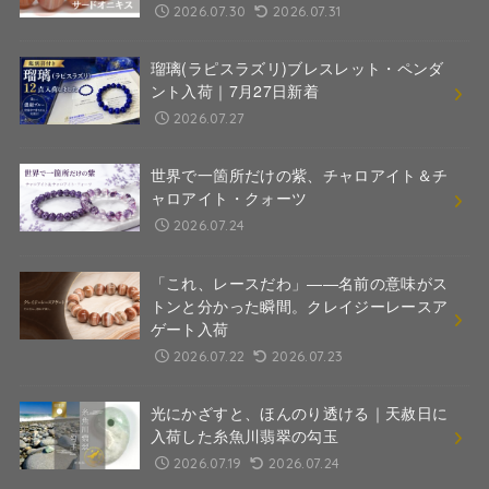
2026.07.30
2026.07.31
瑠璃(ラピスラズリ)ブレスレット・ペンダ
ント入荷｜7月27日新着
2026.07.27
世界で一箇所だけの紫、チャロアイト＆チ
ャロアイト・クォーツ
2026.07.24
「これ、レースだわ」――名前の意味がス
トンと分かった瞬間。クレイジーレースア
ゲート入荷
2026.07.22
2026.07.23
光にかざすと、ほんのり透ける｜天赦日に
入荷した糸魚川翡翠の勾玉
2026.07.19
2026.07.24