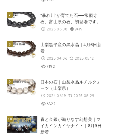
“暴れ川”が育てた石──常願寺
石、富山県の石、初登場です。
2025.06.08
7419
山梨黒平産の黒水晶｜4月6日新
着
2025.04.06
2025.05.12
7192
日本の石｜山梨水晶ルチルクォ
ーツ（山梨県）
2024.06.19
2025.08.29
6822
青と金銀が織りなす幻想美｜マ
イカインカイヤナイト｜8月9日
新着