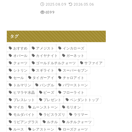
2025.08.09
2026.05.06
6599
タグ
おすすめ
アメジスト
インカローズ
オパール
カイヤナイト
ガーネット
クォーツ
ゴールドルチルクォーツ
サファイア
シトリン
スギライト
スーパーセブン
セール
タイガーアイ
チャロアイト
トルマリン
バングル
パワーストーン
ヒマラヤ水晶
ビーズ
フローライト
ブレスレット
プレゼント
ペンダントトップ
マイカ
ムーンストーン
モリオン
モルダバイト
ラピスラズリ
ラリマー
リビアングラス
ルチル
ルチルクォーツ
ルース
レアストーン
ローズクォーツ