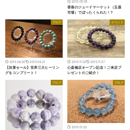
2015.03.03
香港のジェードマーケット（玉器
市場）でぼったくられた！?
ブログ
イベント
2015.06.20
2015.06.21
2015.11.26
2015.11.27
【決算セール】世界三大ヒーリン
心斎橋店オープン記念！ご来店プ
グをコンプリート！
レゼントのご紹介！
ブログ
ブログ
2015.01.20