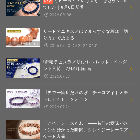
リヒテライトのはずが、まさかの○○
でした｜8月6日新着
2026.08.06
サードオニキスとは？まっすぐな縞は「切
り方」で決まる
2026.07.30
2026.07.31
瑠璃(ラピスラズリ)ブレスレット・ペンダ
ント入荷｜7月27日新着
2026.07.27
世界で一箇所だけの紫、チャロアイト＆チ
ャロアイト・クォーツ
2026.07.24
「これ、レースだわ」――名前の意味がス
トンと分かった瞬間。クレイジーレースア
ゲート入荷