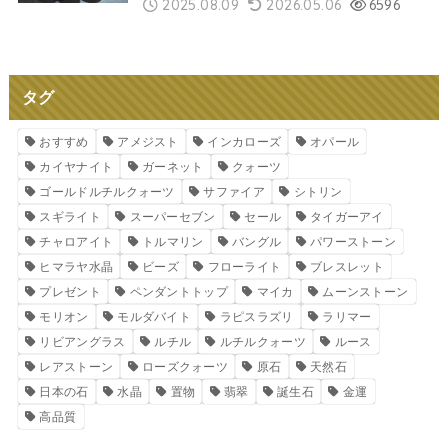
2025.08.09
2026.05.06
6596
タグ
おすすめ
アメジスト
インカローズ
オパール
カイヤナイト
ガーネット
クォーツ
ゴールドルチルクォーツ
サファイア
シトリン
スギライト
スーパーセブン
セール
タイガーアイ
チャロアイト
トルマリン
バングル
パワーストーン
ヒマラヤ水晶
ビーズ
フローライト
ブレスレット
プレゼント
ペンダントトップ
マイカ
ムーンストーン
モリオン
モルダバイト
ラピスラズリ
ラリマー
リビアングラス
ルチル
ルチルクォーツ
ルース
レアストーン
ローズクォーツ
原石
天然石
日本の石
水晶
置物
翡翠
誕生石
金運
高品質