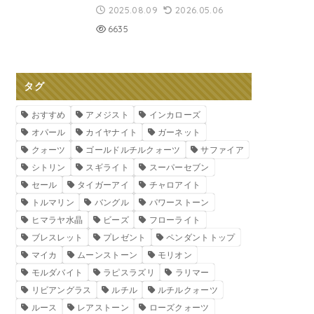
2025.08.09
2026.05.06
6635
タグ
おすすめ
アメジスト
インカローズ
オパール
カイヤナイト
ガーネット
クォーツ
ゴールドルチルクォーツ
サファイア
シトリン
スギライト
スーパーセブン
セール
タイガーアイ
チャロアイト
トルマリン
バングル
パワーストーン
ヒマラヤ水晶
ビーズ
フローライト
ブレスレット
プレゼント
ペンダントトップ
マイカ
ムーンストーン
モリオン
モルダバイト
ラピスラズリ
ラリマー
リビアングラス
ルチル
ルチルクォーツ
ルース
レアストーン
ローズクォーツ