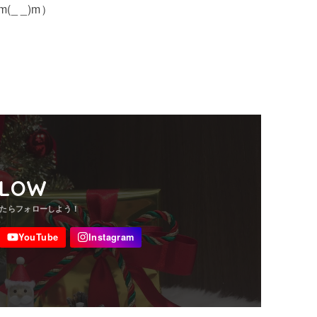
_ _)m）
LLOW