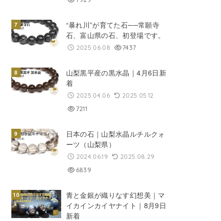
“暴れ川”が育てた石──常願寺
石、富山県の石、初登場です。
2025.06.08
7437
山梨黒平産の黒水晶｜4月6日新
着
2025.04.06
2025.05.12
7211
日本の石｜山梨水晶ルチルクォ
ーツ（山梨県）
2024.06.19
2025.08.29
6839
青と金銀が織りなす幻想美｜マ
イカインカイヤナイト｜8月9日
新着