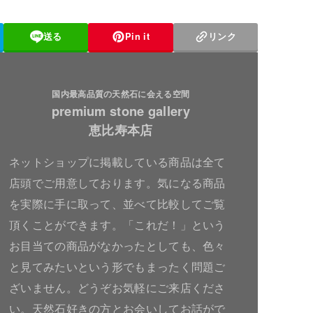
送る
Pin it
リンク
国内最高品質の天然石に会える空間
premium stone gallery
恵比寿本店
ネットショップに掲載している商品は全て
店頭でご用意しております。気になる商品
を実際に手に取って、並べて比較してご覧
頂くことができます。「これだ！」という
お目当ての商品がなかったとしても、色々
と見てみたいという形でもまったく問題ご
ざいません。どうぞお気軽にご来店くださ
い。天然石好きの方とお会いしてお話がで