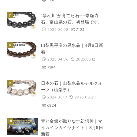
“暴れ川”が育てた石──常願寺
石、富山県の石、初登場です。
2025.06.08
7423
山梨黒平産の黒水晶｜4月6日新
着
2025.04.06
2025.05.12
7194
日本の石｜山梨水晶ルチルクォ
ーツ（山梨県）
2024.06.19
2025.08.29
6824
青と金銀が織りなす幻想美｜マ
イカインカイヤナイト｜8月9日
新着