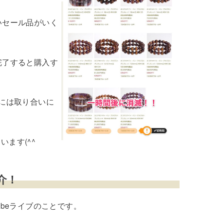
いセール品がいく
完了すると購入す
中には取り合いに
ます(^^ゞ
介！
ubeライブのことです。