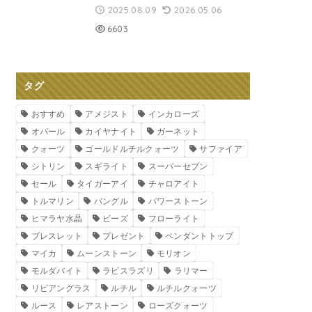
2025.08.09
2026.05.06
6603
タグ
おすすめ
アメジスト
インカローズ
オパール
カイヤナイト
ガーネット
クォーツ
ゴールドルチルクォーツ
サファイア
シトリン
スギライト
スーパーセブン
セール
タイガーアイ
チャロアイト
トルマリン
バングル
パワーストーン
ヒマラヤ水晶
ビーズ
フローライト
ブレスレット
プレゼント
ペンダントトップ
マイカ
ムーンストーン
モリオン
モルダバイト
ラピスラズリ
ラリマー
リビアングラス
ルチル
ルチルクォーツ
ルース
レアストーン
ローズクォーツ