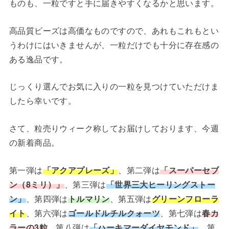
ものも、一粒ですと手に届きやすくなるかと思います。
高品質ビーズは高価なものですので、あれもこれもとい
うわけにはいきませんが、一粒だけでも十分に存在感の
ある逸品です。
じっくり選んでお気に入りの一粒を見つけていただけま
したら幸いです。
さて、粒売りウィーク称してお届けしております、今週
の新着商品。
第一弾は
「アクアプレーズ」
、第二弾は
「スーパーセブ
ン（8ミリ）」
、第三弾は
「世界三大ヒーリングストー
ン」
、第四弾は
トルマリン
、第五弾は
グリーンフローラ
イト
、第六弾は
ゴールドルチルクォーツ
、第七弾は
春カ
ラーの3粒
、第八弾は
「ハーキマーダイヤモンド」
、第