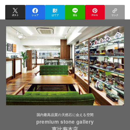
ポスト
シェア
はてブ
送る
Pin it
リンク
国内最高品質の天然石に会える空間
premium stone gallery
恵比寿本店