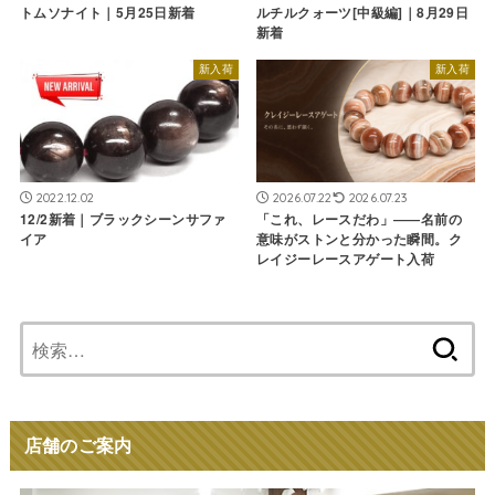
トムソナイト｜5月25日新着
ルチルクォーツ[中級編]｜8月29日
新着
新入荷
新入荷
2022.12.02
2026.07.22
2026.07.23
12/2新着｜ブラックシーンサファ
「これ、レースだわ」――名前の
イア
意味がストンと分かった瞬間。ク
レイジーレースアゲート入荷
検
索:
店舗のご案内