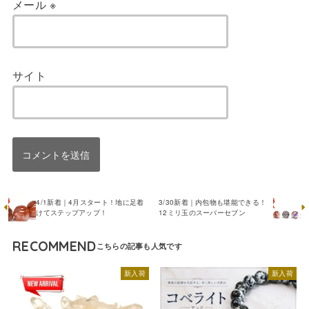
メール
※
サイト
4/1新着｜4月スタート！地に足着
3/30新着｜内包物も堪能できる！
けてステップアップ！
12ミリ玉のスーパーセブン
RECOMMEND
新入荷
新入荷