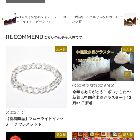
5/4新着｜魅惑のワインレッド〜ロ
5/2新着｜ルチルじゃないゴールデ
ードライト・ガーネット
ンな石
RECOMMEND
新入荷
新入荷
2025.12.31
2026.01.02
今年もありがとうございました〜
新着は中国産水晶クラスター｜12
月31日新着
2021.11.04
【新着商品】フローライトインク
ォーツ ブレスレット
新入荷
新入荷