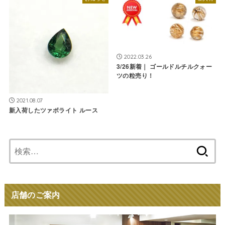
2022.03.26
3/26新着｜ ゴールドルチルクォー
ツの粒売り！
2021.08.07
新入荷したツァボライト ルース
検
索:
店舗のご案内