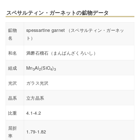
スペサルティン・ガーネットの鉱物データ
鉱物
spessartine garnet （スペサルティン・ガーネッ
名
ト）
和名
満礬石榴石（まんばんざくろいし）
組成
Mn
Al
(SiO
)
3
2
4
3
光沢
ガラス光沢
晶系
立方晶系
比重
4.1-4.2
屈折
1.79-1.82
率