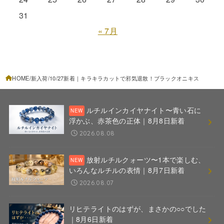
31
« 7月
HOME
新入荷
10/27新着｜キラキラカットで邪気退散！ブラックオニキス
ルチルインカイヤナイト〜青い石に
浮かぶ、赤茶色の正体｜8月8日新着
2026.08.08
放射ルチルクォーツ〜1本で楽しむ、
いろんなルチルの表情｜8月7日新着
2026.08.07
リヒテライトのはずが、まさかの○○でした
｜8月6日新着