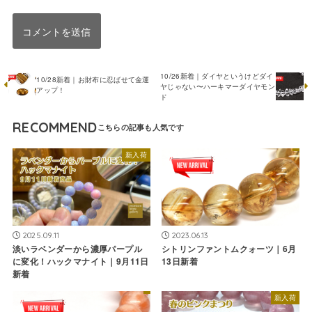
10/26新着｜ダイヤというけどダイ
10/28新着｜お財布に忍ばせて金運
ヤじゃない〜ハーキマーダイヤモン
アップ！
ド
RECOMMEND
新入荷
2025.09.11
2023.06.13
淡いラベンダーから濃厚パープル
シトリンファントムクォーツ｜6月
に変化！ハックマナイト｜9月11日
13日新着
新着
新入荷