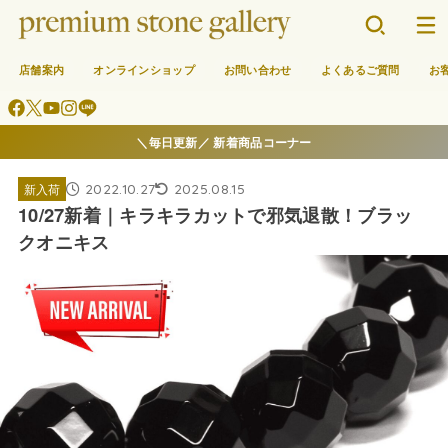
店舗案内
オンラインショップ
お問い合わせ
よくあるご質問
お
＼毎日更新／ 新着商品コーナー
2022.10.27
2025.08.15
新入荷
10/27新着｜キラキラカットで邪気退散！ブラッ
クオニキス