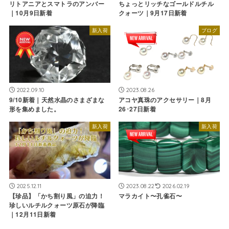
リトアニアとスマトラのアンバー
ちょっとリッチなゴールドルチル
｜10月9日新着
クォーツ｜9月17日新着
新入荷
ブログ
2022.09.10
2023.08.26
9/10新着｜天然水晶のさまざまな
アコヤ真珠のアクセサリー｜8月
形を集めました。
26･27日新着
新入荷
新入荷
2025.12.11
2023.08.22
2026.02.19
【珍品】「かち割り風」の迫力！
マラカイト〜孔雀石〜
珍しいルチルクォーツ原石が降臨
｜12月11日新着