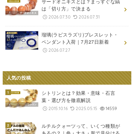
サードオニキスとは？まっすぐな縞
は「切り方」で決まる
2026.07.30
2026.07.31
瑠璃(ラピスラズリ)ブレスレット・
ペンダント入荷｜7月27日新着
2026.07.27
人気の投稿
シトリンとは？効果・意味・石言
葉・選び方を徹底解説
2015.10.16
2025.05.15
14559
ルチルクォーツって、いくつ種類が
あるの？｜色・太さ・形で見分ける