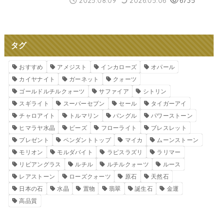
2025.08.09
2026.05.06
6735
タグ
おすすめ
アメジスト
インカローズ
オパール
カイヤナイト
ガーネット
クォーツ
ゴールドルチルクォーツ
サファイア
シトリン
スギライト
スーパーセブン
セール
タイガーアイ
チャロアイト
トルマリン
バングル
パワーストーン
ヒマラヤ水晶
ビーズ
フローライト
ブレスレット
プレゼント
ペンダントトップ
マイカ
ムーンストーン
モリオン
モルダバイト
ラピスラズリ
ラリマー
リビアングラス
ルチル
ルチルクォーツ
ルース
レアストーン
ローズクォーツ
原石
天然石
日本の石
水晶
置物
翡翠
誕生石
金運
高品質