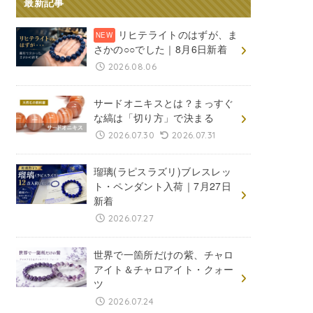
最新記事
リヒテライトのはずが、ま
さかの○○でした｜8月6日新着
2026.08.06
サードオニキスとは？まっすぐ
な縞は「切り方」で決まる
2026.07.30
2026.07.31
瑠璃(ラピスラズリ)ブレスレッ
ト・ペンダント入荷｜7月27日
新着
2026.07.27
世界で一箇所だけの紫、チャロ
アイト＆チャロアイト・クォー
ツ
2026.07.24