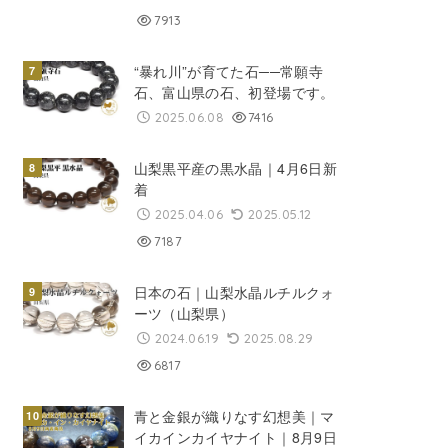
7913
“暴れ川”が育てた石──常願寺
石、富山県の石、初登場です。
2025.06.08
7416
山梨黒平産の黒水晶｜4月6日新
着
2025.04.06
2025.05.12
7187
日本の石｜山梨水晶ルチルクォ
ーツ（山梨県）
2024.06.19
2025.08.29
6817
青と金銀が織りなす幻想美｜マ
イカインカイヤナイト｜8月9日