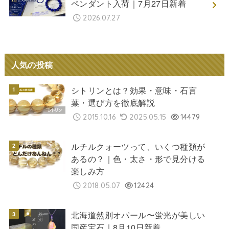
ペンダント入荷｜7月27日新着
2026.07.27
人気の投稿
シトリンとは？効果・意味・石言
葉・選び方を徹底解説
2015.10.16
2025.05.15
14479
ルチルクォーツって、いくつ種類が
あるの？｜色・太さ・形で見分ける
楽しみ方
2018.05.07
12424
北海道然別オパール〜蛍光が美しい
国産宝石｜8月10日新着