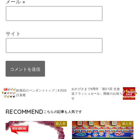
メール
※
サイト
おかげさまで9周年「第21回 生放
鉄隕石のペンダントトップ｜9月22
送フラッシュセール」開催のお知ら
日新着
せ
RECOMMEND
新入荷
新入荷