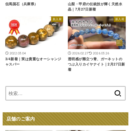
但馬国石（兵庫県）
山梨・甲府の伝統技が輝く天然水
晶｜7月27日新着
新入荷
新入荷
2022.03.04
2026.02.27
2026.03.26
3/4新着｜実は貴重なオーシャンジ
透明感が際立つ青、ガーネットの
ャスパー
つぶ入りカイヤナイト｜2月27日新
着
検
索:
店舗のご案内