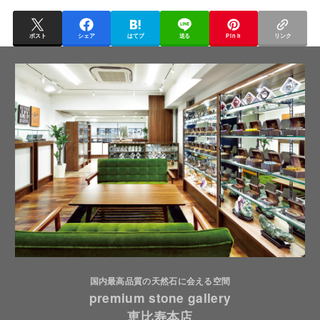
ポスト
シェア
はてブ
送る
Pin it
リンク
国内最高品質の天然石に会える空間
premium stone gallery
恵比寿本店