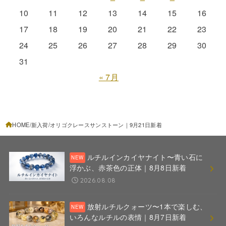
10
11
12
13
14
15
16
17
18
19
20
21
22
23
24
25
26
27
28
29
30
31
« 7月
HOME
新入荷
オリゴクレースサンストーン｜9月21日新着
ルチルインカイヤナイト〜青い石に
浮かぶ、赤茶色の正体｜8月8日新着
2026.08.08
放射ルチルクォーツ〜1本で楽しむ、
いろんなルチルの表情｜8月7日新着