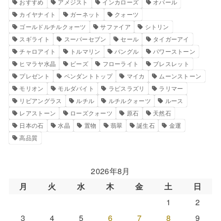
おすすめ
アメジスト
インカローズ
オパール
カイヤナイト
ガーネット
クォーツ
ゴールドルチルクォーツ
サファイア
シトリン
スギライト
スーパーセブン
セール
タイガーアイ
チャロアイト
トルマリン
バングル
パワーストーン
ヒマラヤ水晶
ビーズ
フローライト
ブレスレット
プレゼント
ペンダントトップ
マイカ
ムーンストーン
モリオン
モルダバイト
ラピスラズリ
ラリマー
リビアングラス
ルチル
ルチルクォーツ
ルース
レアストーン
ローズクォーツ
原石
天然石
日本の石
水晶
置物
翡翠
誕生石
金運
高品質
2026年8月
月
火
水
木
金
土
日
1
2
3
4
5
6
7
8
9