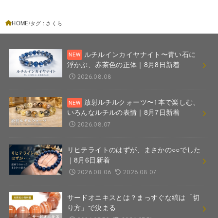
HOME
タグ : さくら
ルチルインカイヤナイト〜青い石に
浮かぶ、赤茶色の正体｜8月8日新着
2026.08.08
放射ルチルクォーツ〜1本で楽しむ、
いろんなルチルの表情｜8月7日新着
2026.08.07
リヒテライトのはずが、まさかの○○でした
｜8月6日新着
2026.08.06
2026.08.07
サードオニキスとは？まっすぐな縞は「切
り方」で決まる