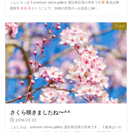
こんにちっは
premium stone gallery 恵比寿店長の沖本です
東京は満
開宣言
ということで、恒例の目黒川へお花見に&#...
ブログ
さくら咲きましたね〜^^
2016.03.22
こんにちは、premium stone gallery 恵比寿店長の沖本です。 ３連休はいか