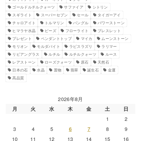
ゴールドルチルクォーツ
サファイア
シトリン
スギライト
スーパーセブン
セール
タイガーアイ
チャロアイト
トルマリン
バングル
パワーストーン
ヒマラヤ水晶
ビーズ
フローライト
ブレスレット
プレゼント
ペンダントトップ
マイカ
ムーンストーン
モリオン
モルダバイト
ラピスラズリ
ラリマー
リビアングラス
ルチル
ルチルクォーツ
ルース
レアストーン
ローズクォーツ
原石
天然石
日本の石
水晶
置物
翡翠
誕生石
金運
高品質
2026年8月
月
火
水
木
金
土
日
1
2
3
4
5
6
7
8
9
10
11
12
13
14
15
16