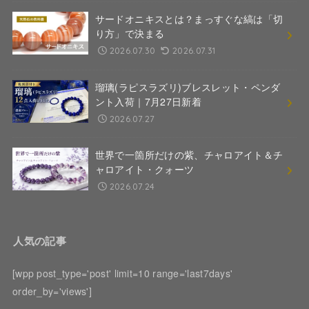
サードオニキスとは？まっすぐな縞は「切
り方」で決まる
2026.07.30
2026.07.31
瑠璃(ラピスラズリ)ブレスレット・ペンダ
ント入荷｜7月27日新着
2026.07.27
世界で一箇所だけの紫、チャロアイト＆チ
ャロアイト・クォーツ
2026.07.24
人気の記事
[wpp post_type='post' limit=10 range='last7days'
order_by='views']