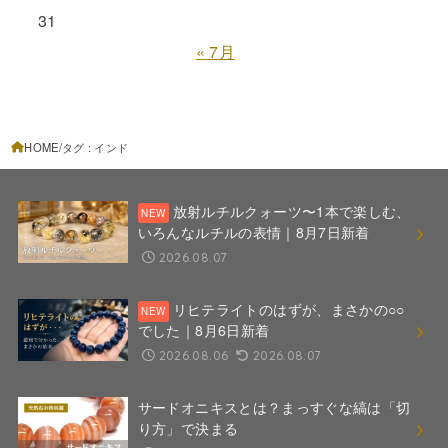
31
« 7月
HOME
タグ : インド
放射ルチルクォーツ〜1本で楽しむ、
いろんなルチルの表情｜8月7日新着
2026.08.07
リヒテライトのはずが、まさかの○○
でした｜8月6日新着
2026.08.06
2026.08.07
サードオニキスとは？まっすぐな縞は「切
り方」で決まる