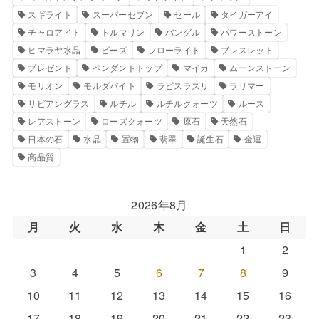
スギライト
スーパーセブン
セール
タイガーアイ
チャロアイト
トルマリン
バングル
パワーストーン
ヒマラヤ水晶
ビーズ
フローライト
ブレスレット
プレゼント
ペンダントトップ
マイカ
ムーンストーン
モリオン
モルダバイト
ラピスラズリ
ラリマー
リビアングラス
ルチル
ルチルクォーツ
ルース
レアストーン
ローズクォーツ
原石
天然石
日本の石
水晶
置物
翡翠
誕生石
金運
高品質
2026年8月
月
火
水
木
金
土
日
1
2
3
4
5
6
7
8
9
10
11
12
13
14
15
16
17
18
19
20
21
22
23