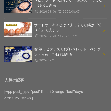
リヒテライトのはずが、まさかの○○でした
｜8月6日新着
2026.08.06
2026.08.07
サードオニキスとは？まっすぐな縞は「切
り方」で決まる
2026.07.30
2026.07.31
瑠璃(ラピスラズリ)ブレスレット・ペンダ
ント入荷｜7月27日新着
2026.07.27
人気の記事
[wpp post_type='post' limit=10 range='last7days'
order_by='views']