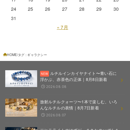
24
25
26
27
28
29
30
31
« 7月
HOME
タグ : ギャラクシー
ルチルインカイヤナイト〜青い石に
浮かぶ、赤茶色の正体｜8月8日新着
2026.08.08
放射ルチルクォーツ〜1本で楽しむ、いろ
んなルチルの表情｜8月7日新着
2026.08.07