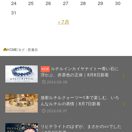
24
25
26
27
28
29
30
31
« 7月
HOME
タグ : 営業日
ルチルインカイヤナイト〜青い石に
浮かぶ、赤茶色の正体｜8月8日新着
2026.08.08
放射ルチルクォーツ〜1本で楽しむ、いろ
んなルチルの表情｜8月7日新着
2026.08.07
リヒテライトのはずが、まさかの○○でした