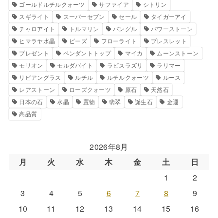
ゴールドルチルクォーツ
サファイア
シトリン
スギライト
スーパーセブン
セール
タイガーアイ
チャロアイト
トルマリン
バングル
パワーストーン
ヒマラヤ水晶
ビーズ
フローライト
ブレスレット
プレゼント
ペンダントトップ
マイカ
ムーンストーン
モリオン
モルダバイト
ラピスラズリ
ラリマー
リビアングラス
ルチル
ルチルクォーツ
ルース
レアストーン
ローズクォーツ
原石
天然石
日本の石
水晶
置物
翡翠
誕生石
金運
高品質
2026年8月
月
火
水
木
金
土
日
1
2
3
4
5
6
7
8
9
10
11
12
13
14
15
16