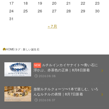
17
18
19
20
21
22
23
24
25
26
27
28
29
30
31
« 7月
HOME
タグ : 新しい誕生石
ルチルインカイヤナイト〜青い石に
浮かぶ、赤茶色の正体｜8月8日新着
2026.08.08
放射ルチルクォーツ〜1本で楽しむ、いろ
んなルチルの表情｜8月7日新着
2026.08.07