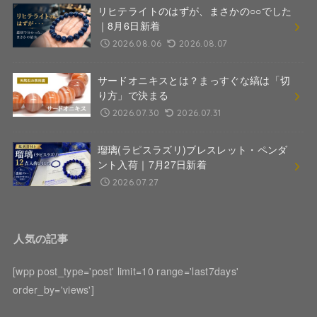
リヒテライトのはずが、まさかの○○でした
｜8月6日新着
2026.08.06
2026.08.07
サードオニキスとは？まっすぐな縞は「切
り方」で決まる
2026.07.30
2026.07.31
瑠璃(ラピスラズリ)ブレスレット・ペンダ
ント入荷｜7月27日新着
2026.07.27
人気の記事
[wpp post_type='post' limit=10 range='last7days'
order_by='views']