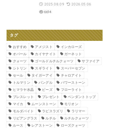
2025.08.09
2026.05.06
6614
タグ
おすすめ
アメジスト
インカローズ
オパール
カイヤナイト
ガーネット
クォーツ
ゴールドルチルクォーツ
サファイア
シトリン
スギライト
スーパーセブン
セール
タイガーアイ
チャロアイト
トルマリン
バングル
パワーストーン
ヒマラヤ水晶
ビーズ
フローライト
ブレスレット
プレゼント
ペンダントトップ
マイカ
ムーンストーン
モリオン
モルダバイト
ラピスラズリ
ラリマー
リビアングラス
ルチル
ルチルクォーツ
ルース
レアストーン
ローズクォーツ