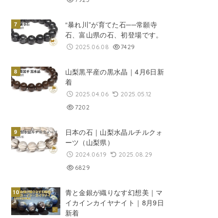
“暴れ川”が育てた石──常願寺
石、富山県の石、初登場です。
2025.06.08
7429
山梨黒平産の黒水晶｜4月6日新
着
2025.04.06
2025.05.12
7202
日本の石｜山梨水晶ルチルクォ
ーツ（山梨県）
2024.06.19
2025.08.29
6829
青と金銀が織りなす幻想美｜マ
イカインカイヤナイト｜8月9日
新着