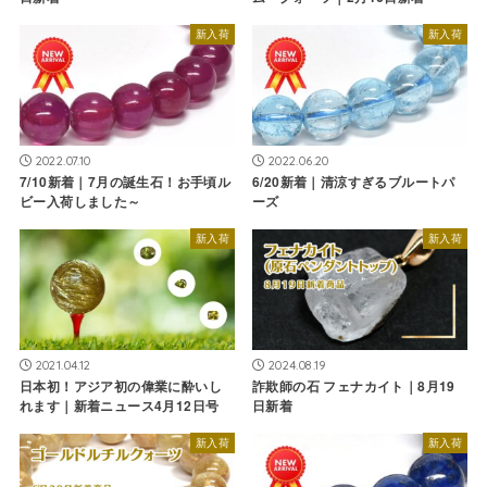
新入荷
新入荷
2022.07.10
2022.06.20
7/10新着｜7月の誕生石！お手頃ル
6/20新着｜清涼すぎるブルートパ
ビー入荷しました～
ーズ
新入荷
新入荷
2021.04.12
2024.08.19
日本初！アジア初の偉業に酔いし
詐欺師の石 フェナカイト｜8月19
れます｜新着ニュース4月12日号
日新着
新入荷
新入荷