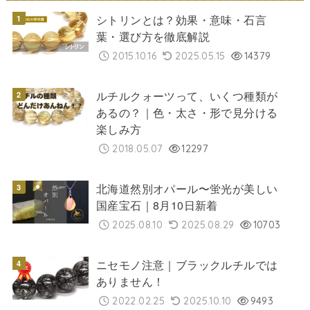
シトリンとは？効果・意味・石言
葉・選び方を徹底解説
2015.10.16
2025.05.15
14379
ルチルクォーツって、いくつ種類が
あるの？｜色・太さ・形で見分ける
楽しみ方
2018.05.07
12297
北海道然別オパール〜蛍光が美しい
国産宝石｜8月10日新着
2025.08.10
2025.08.29
10703
ニセモノ注意｜ブラックルチルでは
ありません！
2022.02.25
2025.10.10
9493