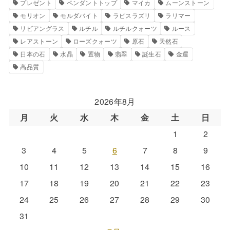
プレゼント
ペンダントトップ
マイカ
ムーンストーン
モリオン
モルダバイト
ラピスラズリ
ラリマー
リビアングラス
ルチル
ルチルクォーツ
ルース
レアストーン
ローズクォーツ
原石
天然石
日本の石
水晶
置物
翡翠
誕生石
金運
高品質
2026年8月
月
火
水
木
金
土
日
1
2
3
4
5
6
7
8
9
10
11
12
13
14
15
16
17
18
19
20
21
22
23
24
25
26
27
28
29
30
31